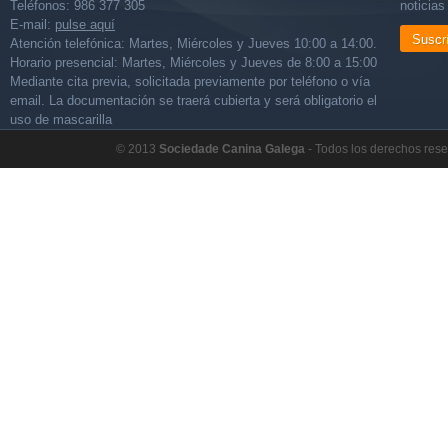
Teléfonos: 986 377 305
noticia
E-mail:
pulse aquí
Suscr
Atención telefónica: Martes, Miércoles y Jueves 10:00 a 14:00.
Horario presencial: Martes, Miércoles y Jueves de 8:00 a 15:00
Mediante cita previa, solicitada previamente por teléfono o vía
email. La documentación se traerá cubierta y será obligatorio el
uso de mascarilla
© 2013
Sociedade Canina Galega
- Todos los derechos res