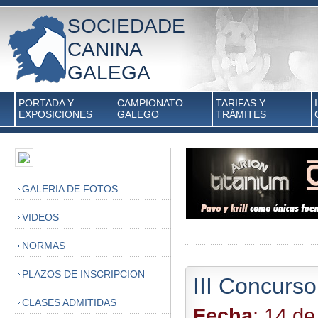
SOCIEDADE
CANINA
GALEGA
PORTADA Y
CAMPIONATO
TARIFAS Y
EXPOSICIONES
GALEGO
TRÁMITES
GALERIA DE FOTOS
VIDEOS
NORMAS
PLAZOS DE INSCRIPCION
III Concurs
CLASES ADMITIDAS
Fecha
: 14 d