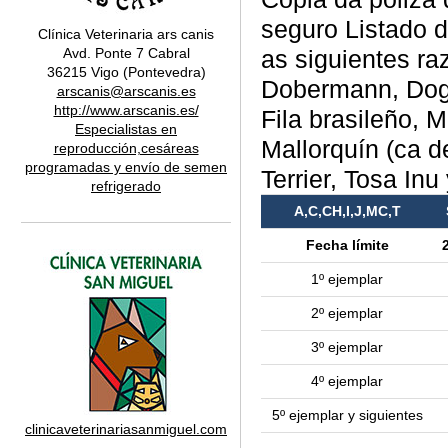
seguro Listado d
Clínica Veterinaria ars canis
Avd. Ponte 7 Cabral
as siguientes raz
36215 Vigo (Pontevedra)
Dobermann, Dogo
arscanis@arscanis.es
http://www.arscanis.es/
Fila brasileño, 
Especialistas en
Mallorquín (ca de
reproducción,cesáreas
programadas y envío de semen
Terrier, Tosa Inu 
refrigerado
A,C,CH,I,J,MC,T
Fecha límite
1º ejemplar
2º ejemplar
3º ejemplar
4º ejemplar
5º ejemplar y siguientes
clinicaveterinariasanmiguel.com