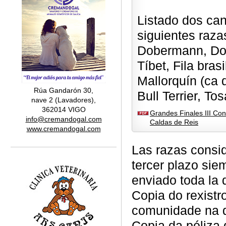
Listado dos can
siguientes razas
Dobermann, Dog
Tíbet, Fila bra
Mallorquín (ca d
Rúa Gandarón 30,
Bull Terrier, Tos
nave 2 (Lavadores),
362014 VIGO
Grandes Finales III Co
info@cremandogal.com
Caldas de Reis
www.cremandogal.com
Las razas consid
tercer plazo sie
enviado toda la 
Copia do rexistr
comunidade na q
Copia da póliza