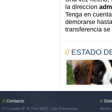
la direccion
adm
Tenga en cuenta
demorarse hasta 3
transferencia se
//
ESTADO DE
//
Contacto
//
Sis
C/ Coutadas Nº 35 (Teis) 36207 - Vigo (Pontevedra)
Reciba d