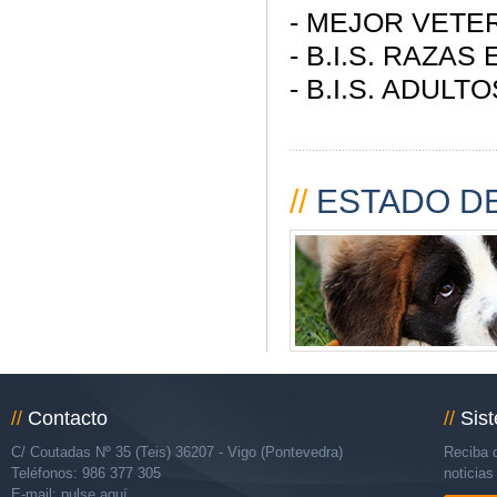
- MEJOR VETE
- B.I.S. RAZA
- B.I.S. ADULTO
//
ESTADO DE
//
Contacto
//
Sis
C/ Coutadas Nº 35 (Teis) 36207 - Vigo (Pontevedra)
Reciba d
Teléfonos: 986 377 305
noticia
E-mail:
pulse aquí