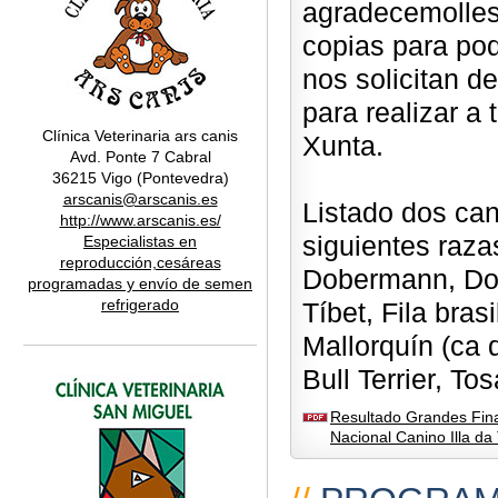
agradecemolles
copias para po
nos solicitan d
para realizar a
Clínica Veterinaria ars canis
Xunta.
Avd. Ponte 7 Cabral
36215 Vigo (Pontevedra)
arscanis@arscanis.es
Listado dos can
http://www.arscanis.es/
siguientes razas
Especialistas en
reproducción,cesáreas
Dobermann, Dog
programadas y envío de semen
refrigerado
Tíbet, Fila bra
Mallorquín (ca d
Bull Terrier, Tos
Resultado Grandes Fin
Nacional Canino Illa da