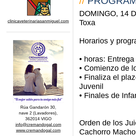
//
PROGRA
DOMINGO, 14 DE
Toxa
clinicaveterinariasanmiguel.com
Horarios y progra
• horas: Entrega
• Comienzo de lo
• Finaliza el pla
Juvenil
• Finales de Infan
Rúa Gandarón 30,
nave 2 (Lavadores),
362014 VIGO
Orden de los Jui
info@cremandogal.com
Cachorro Macho
www.cremandogal.com