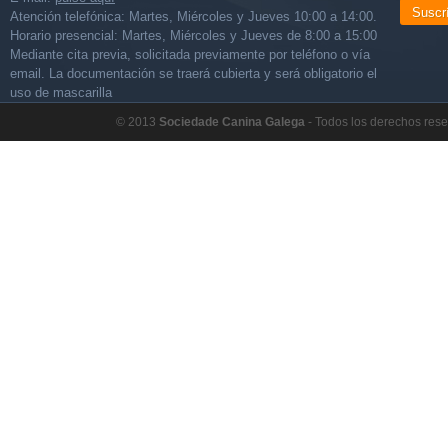
Suscr
Atención telefónica: Martes, Miércoles y Jueves 10:00 a 14:00.
Horario presencial: Martes, Miércoles y Jueves de 8:00 a 15:00
Mediante cita previa, solicitada previamente por teléfono o vía
email. La documentación se traerá cubierta y será obligatorio el
uso de mascarilla
© 2013
Sociedade Canina Galega
- Todos los derechos res