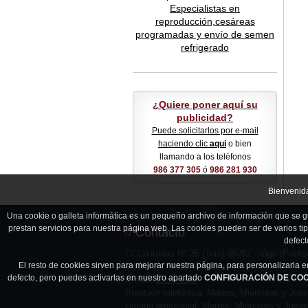
Especialistas en
reproducción,cesáreas
programadas y envío de semen
refrigerado
¿Quiere poner aquí su
publicidad?
Puede solicitarlos por e-mail
haciendo clic
aqui
o bien
llamando a los teléfonos
986 377 305
ó
986 281 930
Bienvenida
Una cookie o galleta informática es un pequeño archivo de información que se g
prestan servicios para nuestra página web. Las cookies pueden ser de varios ti
//
Contacto
defect
C/ Coutadas Nº 35 (Teis) 36207 - Vigo (Ponte
El resto de cookies sirven para mejorar nuestra página, para personalizarla 
Teléfonos: 986 377 305
defecto, pero puedes activarlas en nuestro apartado
CONFIGURACIÓN DE COOKIES:
E-mail:
pulse aquí
Atención telefónica: Martes, Miércoles y Jue
Horario presencial: Martes, Miércoles y Juev