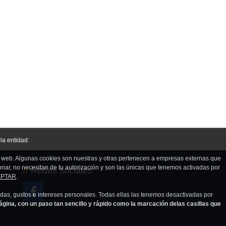
la entidad:
na web. Algunas cookies son nuestras y otras pertenecen a empresas externas que
nar, no necesitan de tu autorización y son las únicas que tenemos activadas por
//
Redes sociales
PTAR
.
edas, gustos e intereses personales. Todas ellas las tenemos desactivadas por
na, con un paso tan sencillo y rápido como la marcación delas casillas que