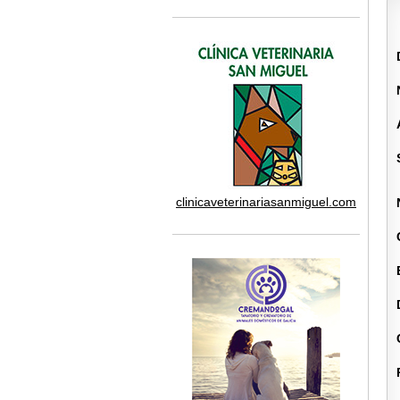
clinicaveterinariasanmiguel.com