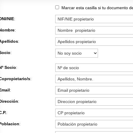
Marcar esta casilla si tu documento d
DNI/NIE
:
Nombre
:
Apellidos
:
Socio
:
Nº Socio
:
Copropietario/s
:
Email
:
Dirección
:
C.P.
:
Poblacion
: