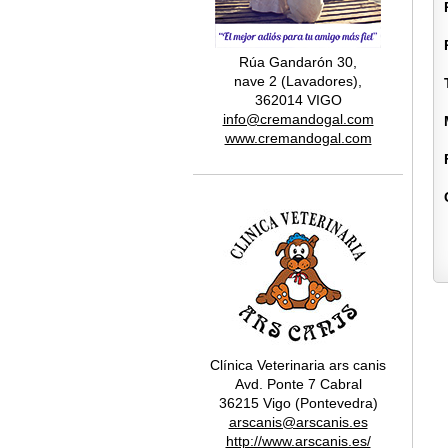
Rúa Gandarón 30,
nave 2 (Lavadores),
362014 VIGO
info@cremandogal.com
www.cremandogal.com
Clínica Veterinaria ars canis
Avd. Ponte 7 Cabral
36215 Vigo (Pontevedra)
arscanis@arscanis.es
http://www.arscanis.es/