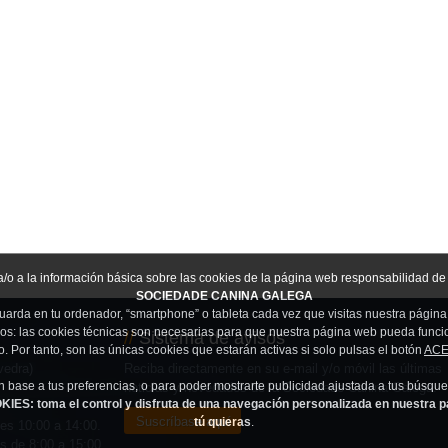
/o a la información básica sobre las cookies de la página web responsabilidad de 
SOCIEDADE CANINA GALEGA
uarda en tu ordenador, “smartphone” o tableta cada vez que visitas nuestra pági
pos: las cookies técnicas son necesarias para que nuestra página web pueda funcio
//
Sistema de avisos
o. Por tanto, son las únicas cookies que estarán activas si solo pulsas el botón
ACE
vedra)
Reciba directamente en su e-mail y/o móvil las últimas
en base a tus preferencias, o para poder mostrarte publicidad ajustada a tus búsqu
noticias y novedades de la Sociedade Canina Galega.
 toma el control y disfruta de una navegación personalizada en nuestra pági
Suscríbase aquí
tú quieras
.
ves 10:00 a 14:00.
es de 8:00 a 15:00