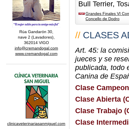
Bull Terrier, Tos
Grandes Finales VI Con
Concello de Dodro
Rúa Gandarón 30,
//
CLASES A
nave 2 (Lavadores),
362014 VIGO
info@cremandogal.com
Art. 45: la comi
www.cremandogal.com
jueces y se rese
publicada, todo 
Canina de Espa
Clase Campeone
Clase Abierta (C
Clase Trabajo (C
Clase Intermedia
clinicaveterinariasanmiguel.com