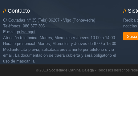
//
Contacto
//
Sis
C/ Coutadas Nº 35 (Teis) 36207 - Vigo (Pontevedra)
Reciba d
Teléfonos: 986 377 305
noticia
E-mail:
pulse aquí
Suscr
Atención telefónica: Martes, Miércoles y Jueves 10:00 a 14:00.
Horario presencial: Martes, Miércoles y Jueves de 8:00 a 15:00
Mediante cita previa, solicitada previamente por teléfono o vía
email. La documentación se traerá cubierta y será obligatorio el
uso de mascarilla
© 2013
Sociedade Canina Galega
- Todos los derechos res