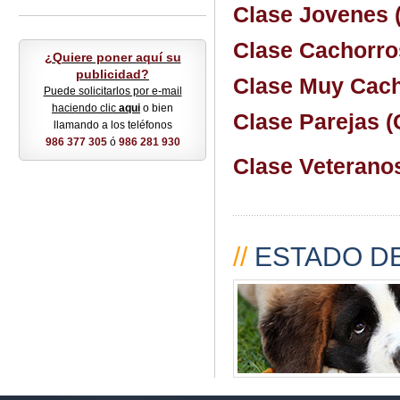
Clase Jovenes (
Clase Cachorros
¿Quiere poner aquí su
publicidad?
Clase Muy Cach
Puede solicitarlos por e-mail
haciendo clic
aqui
o bien
Clase Parejas (C
llamando a los teléfonos
986 377 305
ó
986 281 930
Clase Veteranos
//
ESTADO DE