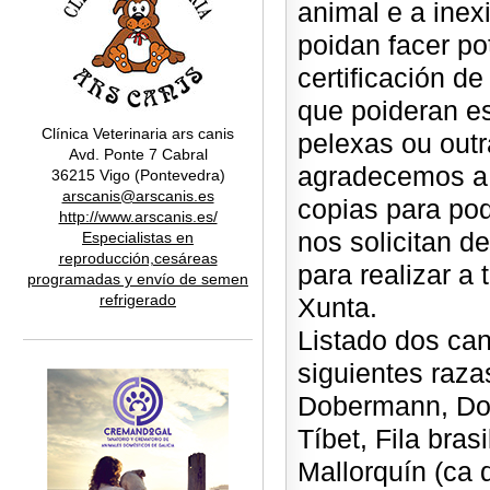
animal e a ine
poidan facer po
certificación d
que poideran es
Clínica Veterinaria ars canis
pelexas ou outr
Avd. Ponte 7 Cabral
agradecemos a 
36215 Vigo (Pontevedra)
arscanis@arscanis.es
copias para po
http://www.arscanis.es/
nos solicitan d
Especialistas en
reproducción,cesáreas
para realizar a
programadas y envío de semen
refrigerado
Xunta.
Listado dos can
siguientes razas
Dobermann, Dog
Tíbet, Fila bra
Mallorquín (ca d