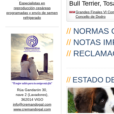
Bull Terrier, Tos
Especialistas en
reproducción,cesáreas
Grandes Finales VI Con
programadas y envío de semen
Concello de Dodro
refrigerado
//
NORMAS 
//
NOTAS IM
//
RECLAMA
//
ESTADO DE
Rúa Gandarón 30,
nave 2 (Lavadores),
362014 VIGO
info@cremandogal.com
www.cremandogal.com