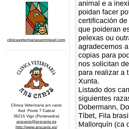
animal e a ine
poidan facer po
certificación d
que poideran es
pelexas ou outr
clinicaveterinariasanmiguel.com
agradecemos a 
copias para po
nos solicitan d
para realizar a
Xunta.
Listado dos can
siguientes razas
Clínica Veterinaria ars canis
Dobermann, Dog
Avd. Ponte 7 Cabral
Tíbet, Fila bra
36215 Vigo (Pontevedra)
arscanis@arscanis.es
Mallorquín (ca d
http://www.arscanis.es/