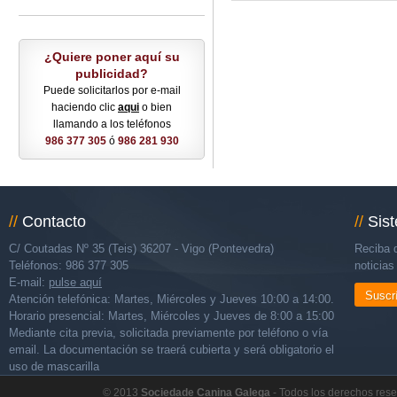
¿Quiere poner aquí su
publicidad?
Puede solicitarlos por e-mail
haciendo clic
aqui
o bien
llamando a los teléfonos
986 377 305
ó
986 281 930
//
Contacto
//
Sis
C/ Coutadas Nº 35 (Teis) 36207 - Vigo (Pontevedra)
Reciba d
Teléfonos: 986 377 305
noticia
E-mail:
pulse aquí
Suscr
Atención telefónica: Martes, Miércoles y Jueves 10:00 a 14:00.
Horario presencial: Martes, Miércoles y Jueves de 8:00 a 15:00
Mediante cita previa, solicitada previamente por teléfono o vía
email. La documentación se traerá cubierta y será obligatorio el
uso de mascarilla
© 2013
Sociedade Canina Galega
- Todos los derechos res