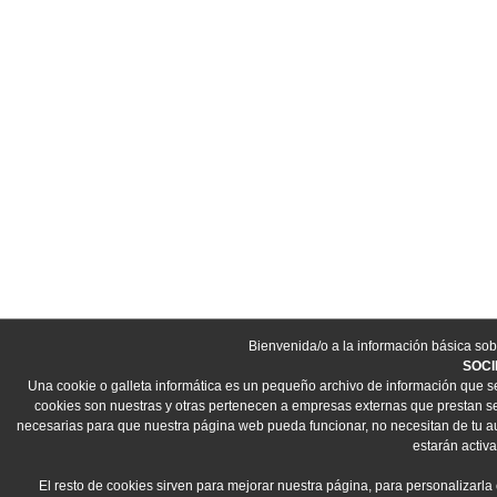
Bienvenida/o a la información básica sob
SOCI
Una cookie o galleta informática es un pequeño archivo de información que s
cookies son nuestras y otras pertenecen a empresas externas que prestan ser
necesarias para que nuestra página web pueda funcionar, no necesitan de tu aut
estarán activa
El resto de cookies sirven para mejorar nuestra página, para personalizarla