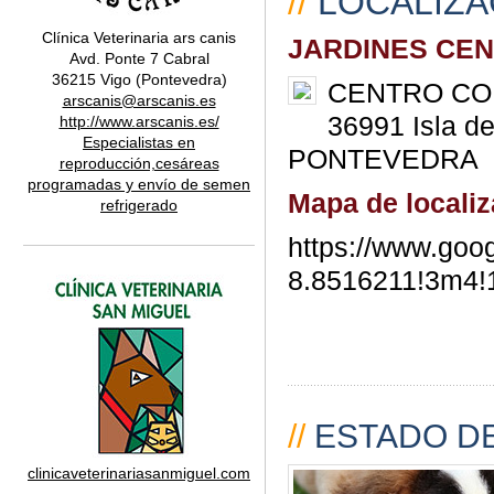
//
LOCALIZA
Clínica Veterinaria ars canis
JARDINES CE
Avd. Ponte 7 Cabral
36215 Vigo (Pontevedra)
CENTRO CO
arscanis@arscanis.es
36991 Isla de
http://www.arscanis.es/
Especialistas en
PONTEVEDRA
reproducción,cesáreas
programadas y envío de semen
Mapa de localiz
refrigerado
https://www.go
8.8516211!3m4!
//
ESTADO DE
clinicaveterinariasanmiguel.com