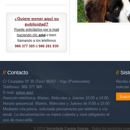
¿Quiere poner aquí su
publicidad?
Puede solicitarlos por e-mail
haciendo clic
aqui
o bien
llamando a los teléfonos
986 377 305
ó
986 281 930
//
Contacto
//
Sis
C/ Coutadas Nº 35 (Teis) 36207 - Vigo (Pontevedra)
Reciba d
Teléfonos: 986 377 305
noticia
E-mail:
pulse aquí
Suscr
Atención telefónica: Martes, Miércoles y Jueves 10:00 a 14:00.
Horario presencial: Martes, Miércoles y Jueves de 8:00 a 15:00
Mediante cita previa, solicitada previamente por teléfono o vía
email. La documentación se traerá cubierta y será obligatorio el
uso de mascarilla
© 2013
Sociedade Canina Galega
- Todos los derechos res