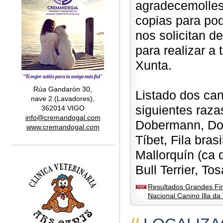
agradecemolles
copias para po
nos solicitan d
para realizar a
Xunta.
Rúa Gandarón 30,
Listado dos can
nave 2 (Lavadores),
siguientes razas
362014 VIGO
info@cremandogal.com
Dobermann, Dog
www.cremandogal.com
Tíbet, Fila bra
Mallorquín (ca d
Bull Terrier, Tos
Resultados Grandes Fi
Nacional Canino Illa da