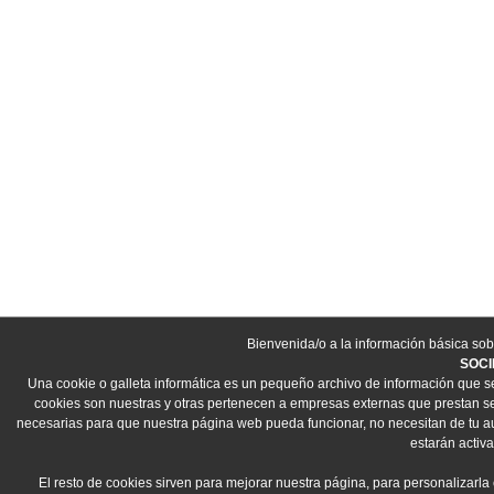
Bienvenida/o a la información básica sob
SOCI
Una cookie o galleta informática es un pequeño archivo de información que s
cookies son nuestras y otras pertenecen a empresas externas que prestan ser
necesarias para que nuestra página web pueda funcionar, no necesitan de tu aut
estarán activa
El resto de cookies sirven para mejorar nuestra página, para personalizarla