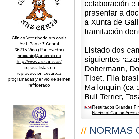
colaboración e 
presentar a do
a Xunta de Galic
tramitación den
Clínica Veterinaria ars canis
Avd. Ponte 7 Cabral
Listado dos can
36215 Vigo (Pontevedra)
arscanis@arscanis.es
siguientes razas
http://www.arscanis.es/
Dobermann, Dog
Especialistas en
reproducción,cesáreas
Tíbet, Fila bra
programadas y envío de semen
refrigerado
Mallorquín (ca d
Bull Terrier, Tos
Resultados Grandes Fin
Nacional Canino Arcos
//
NORMAS 