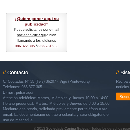
¿Quiere poner aquí su
publicidad?
Puede solicitarlos por e-mail
haciendo clic
aqui
o bien
llamando a los teléfonos
986 377 305
ó
986 281 930
//
Contacto
//
Sis
C/ Coutadas Nº 35 (Teis) 36207 - Vigo (Pontevedra)
Reciba d
Teléfonos: 986 377 305
noticia
E-mail:
pulse aquí
Suscr
Atención telefónica: Martes, Miércoles y Jueves 10:00 a 14:00.
Horario presencial: Martes, Miércoles y Jueves de 8:00 a 15:00
Mediante cita previa, solicitada previamente por teléfono o vía
email. La documentación se traerá cubierta y será obligatorio el
uso de mascarilla
© 2013
Sociedade Canina Galega
- Todos los derechos res