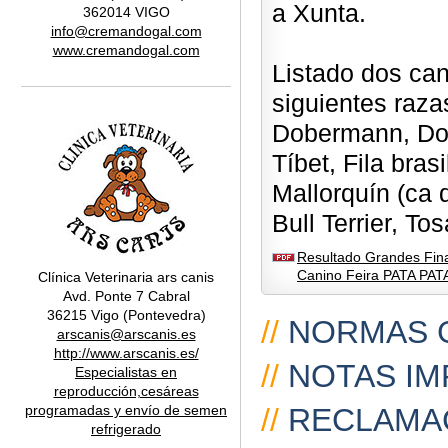
a Xunta.
362014 VIGO
info@cremandogal.com
www.cremandogal.com
Listado dos can
siguientes razas
Dobermann, Dog
Tíbet, Fila bra
Mallorquín (ca d
Bull Terrier, Tos
Resultado Grandes Fina
Canino Feira PATA PAT
Clínica Veterinaria ars canis
Avd. Ponte 7 Cabral
36215 Vigo (Pontevedra)
//
NORMAS 
arscanis@arscanis.es
http://www.arscanis.es/
//
NOTAS IM
Especialistas en
reproducción,cesáreas
programadas y envío de semen
//
RECLAMA
refrigerado