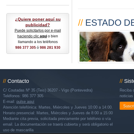
¿Quiere poner aquí su
//
ESTADO DE
publicidad?
Puede solicitarlos por e-mail
haciendo clic
aqui
o bien
llamando a los teléfonos
986 377 305
ó
986 281 930
//
Contacto
//
Sis
C/ Coutadas Nº 35 (Teis) 36207 - Vigo (Pontevedra)
Reciba d
Teléfonos: 986 377 305
noticia
E-mail:
pulse aquí
Suscr
Atención telefónica: Martes, Miércoles y Jueves 10:00 a 14:00.
Horario presencial: Martes, Miércoles y Jueves de 8:00 a 15:00
Mediante cita previa, solicitada previamente por teléfono o vía
email. La documentación se traerá cubierta y será obligatorio el
uso de mascarilla