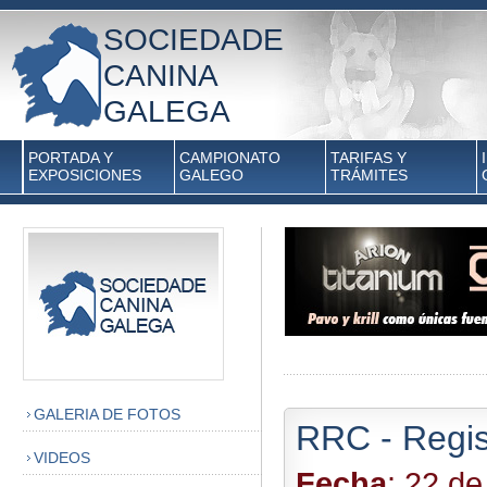
SOCIEDADE
CANINA
GALEGA
PORTADA Y
CAMPIONATO
TARIFAS Y
EXPOSICIONES
GALEGO
TRÁMITES
GALERIA DE FOTOS
RRC - Regist
VIDEOS
Fecha
: 22 de