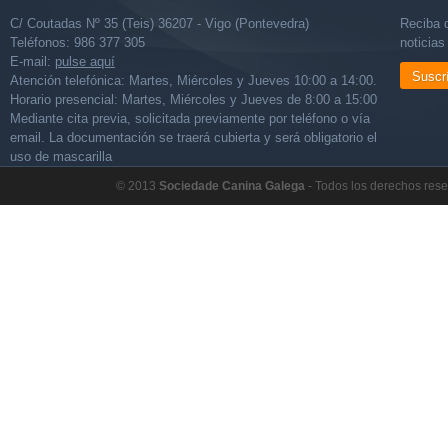
C/ Coutadas Nº 35 (Teis) 36207 - Vigo (Pontevedra)
Reciba d
Teléfonos: 986 377 305
noticia
E-mail:
pulse aquí
Suscr
Atención telefónica: Martes, Miércoles y Jueves 10:00 a 14:00.
Horario presencial: Martes, Miércoles y Jueves de 8:00 a 15:00
Mediante cita previa, solicitada previamente por teléfono o vía
email. La documentación se traerá cubierta y será obligatorio el
uso de mascarilla
© 2013
Sociedade Canina Galega
- Todos los derechos res