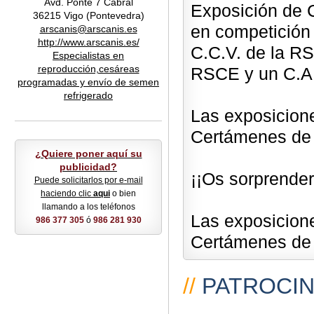
Avd. Ponte 7 Cabral
Exposición de 
36215 Vigo (Pontevedra)
en competición 
arscanis@arscanis.es
http://www.arscanis.es/
C.C.V. de la RS
Especialistas en
reproducción,cesáreas
RSCE y un C.A.C
programadas y envío de semen
refrigerado
Las exposicione
Certámenes de 
¿Quiere poner aquí su
publicidad?
¡¡Os sorprender
Puede solicitarlos por e-mail
haciendo clic
aqui
o bien
llamando a los teléfonos
Las exposicione
986 377 305
ó
986 281 930
Certámenes de 
//
PATROCI