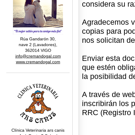
considera su ra
Agradecemos vu
copias para po
nos solicitan d
Rúa Gandarón 30,
nave 2 (Lavadores),
362014 VIGO
info@cremandogal.com
Enviar esta doc
www.cremandogal.com
que estén obliga
la posibilidad d
A través de we
inscribirán los
RRC (Registro I
Clínica Veterinaria ars canis