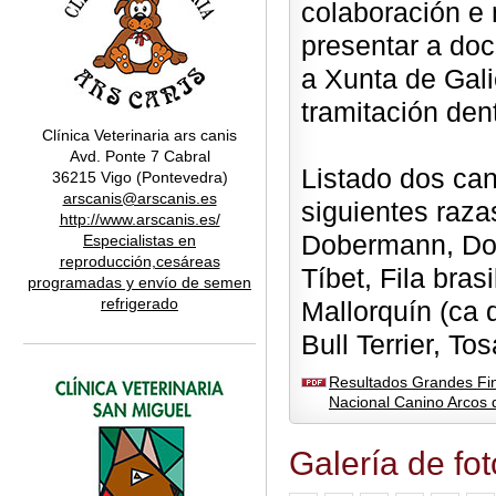
colaboración e 
presentar a do
a Xunta de Galic
tramitación den
Clínica Veterinaria ars canis
Avd. Ponte 7 Cabral
Listado dos can
36215 Vigo (Pontevedra)
arscanis@arscanis.es
siguientes razas
http://www.arscanis.es/
Dobermann, Dog
Especialistas en
reproducción,cesáreas
Tíbet, Fila bra
programadas y envío de semen
refrigerado
Mallorquín (ca d
Bull Terrier, Tos
Resultados Grandes Fin
Nacional Canino Arcos
Galería de fo