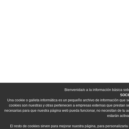
Bienvenida/o a la información básica sob
SOCI
Una cookie o galleta informática es un pequeño archivo de información que s
cookies son nuestras y otras pertenecen a empresas externas que prestan ser
necesarias para que nuestra página web pueda funcionar, no necesitan de tu aut
estarán activa
El resto de cookies sirven para mejorar nuestra página, para personalizarla