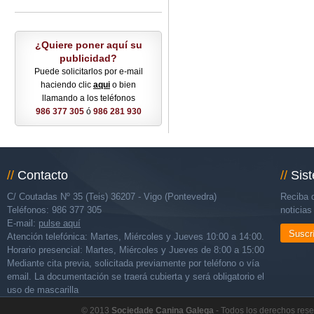
¿Quiere poner aquí su
publicidad?
Puede solicitarlos por e-mail
haciendo clic
aqui
o bien
llamando a los teléfonos
986 377 305
ó
986 281 930
//
Contacto
//
Sis
C/ Coutadas Nº 35 (Teis) 36207 - Vigo (Pontevedra)
Reciba d
Teléfonos: 986 377 305
noticia
E-mail:
pulse aquí
Suscr
Atención telefónica: Martes, Miércoles y Jueves 10:00 a 14:00.
Horario presencial: Martes, Miércoles y Jueves de 8:00 a 15:00
Mediante cita previa, solicitada previamente por teléfono o vía
email. La documentación se traerá cubierta y será obligatorio el
uso de mascarilla
© 2013
Sociedade Canina Galega
- Todos los derechos res