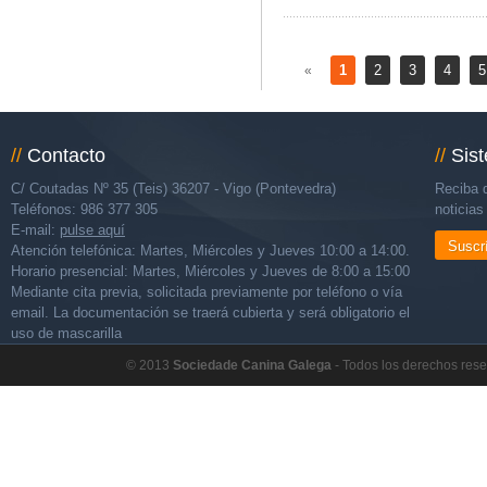
1
2
3
4
5
«
//
Contacto
//
Sis
C/ Coutadas Nº 35 (Teis) 36207 - Vigo (Pontevedra)
Reciba d
Teléfonos: 986 377 305
noticia
E-mail:
pulse aquí
Suscr
Atención telefónica: Martes, Miércoles y Jueves 10:00 a 14:00.
Horario presencial: Martes, Miércoles y Jueves de 8:00 a 15:00
Mediante cita previa, solicitada previamente por teléfono o vía
email. La documentación se traerá cubierta y será obligatorio el
uso de mascarilla
© 2013
Sociedade Canina Galega
- Todos los derechos res