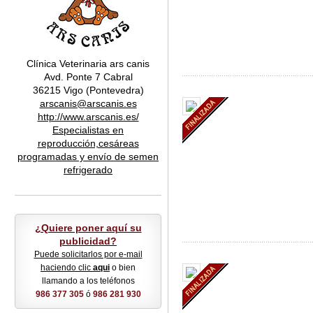
Clínica Veterinaria ars canis
Avd. Ponte 7 Cabral
36215 Vigo (Pontevedra)
arscanis@arscanis.es
http://www.arscanis.es/
Especialistas en
reproducción,cesáreas
programadas y envío de semen
refrigerado
¿Quiere poner aquí su
publicidad?
Puede solicitarlos por e-mail
haciendo clic
aqui
o bien
llamando a los teléfonos
986 377 305
ó
986 281 930