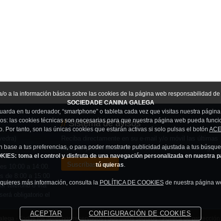
/o a la información básica sobre las cookies de la página web responsabilidad de 
SOCIEDADE CANINA GALEGA
uarda en tu ordenador, “smartphone” o tableta cada vez que visitas nuestra pági
pos: las cookies técnicas son necesarias para que nuestra página web pueda funcio
//
Sistema de avisos
o. Por tanto, son las únicas cookies que estarán activas si solo pulsas el botón
ACE
vedra)
Reciba directamente en su e-mail y/o móvil las últimas
en base a tus preferencias, o para poder mostrarte publicidad ajustada a tus búsqu
noticias y novedades de la Sociedade Canina Galega.
 toma el control y disfruta de una navegación personalizada en nuestra pági
Suscríbase aquí
tú quieras
.
ves 10:00 a 14:00.
es de 8:00 a 15:00
 quieres más información, consulta la
POLÍTICA DE COOKIES
de nuestra página w
or teléfono o vía
erá obligatorio el
ACEPTAR
CONFIGURACIÓN DE COOKIES
alega
- Todos los derechos reservados |
Sus datos seguros
-
Política de protección