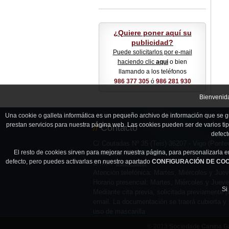
¿Quiere poner aquí su
publicidad?
Puede solicitarlos por e-mail
haciendo clic
aqui
o bien
llamando a los teléfonos
986 377 305
ó
986 281 930
Bienvenida
Una cookie o galleta informática es un pequeño archivo de información que se g
prestan servicios para nuestra página web. Las cookies pueden ser de varios ti
//
Contacto
defect
C/ Coutadas Nº 35 (Teis) 36207 - Vigo (Ponte
El resto de cookies sirven para mejorar nuestra página, para personalizarla 
Teléfonos: 986 377 305
defecto, pero puedes activarlas en nuestro apartado
CONFIGURACIÓN DE COOKIES:
E-mail:
pulse aquí
Atención telefónica: Martes, Miércoles y Jue
Horario presencial: Martes, Miércoles y Juev
Si
Mediante cita previa, solicitada previamente p
email. La documentación se traerá cubierta y s
uso de mascarilla
© 2013
Sociedade Canina G