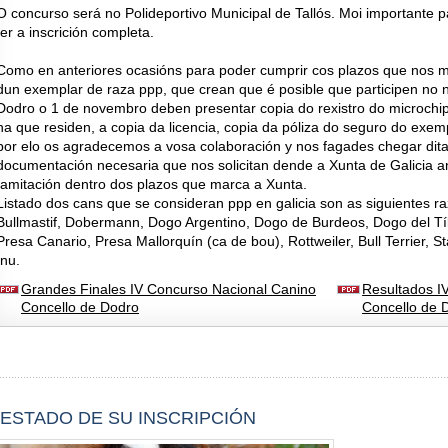
O concurso será no Polideportivo Municipal de Tallós. Moi importante p
ter a inscrición completa.
Como en anteriores ocasións para poder cumprir cos plazos que nos m
dun exemplar de raza ppp, que crean que é posible que participen no
Dodro o 1 de novembro deben presentar copia do rexistro do microchi
na que residen, a copia da licencia, copia da póliza do seguro do exem
por elo os agradecemos a vosa colaboración y nos fagades chegar dita
documentación necesaria que nos solicitan dende a Xunta de Galicia an
tamitación dentro dos plazos que marca a Xunta.
Listado dos cans que se consideran ppp en galicia son as siguientes raz
Bullmastif, Dobermann, Dogo Argentino, Dogo de Burdeos, Dogo del Tíbe
Presa Canario, Presa Mallorquín (ca de bou), Rottweiler, Bull Terrier, Sta
Inu.
Grandes Finales IV Concurso Nacional Canino
Resultados I
Concello de Dodro
Concello de 
ESTADO DE SU INSCRIPCIÓN