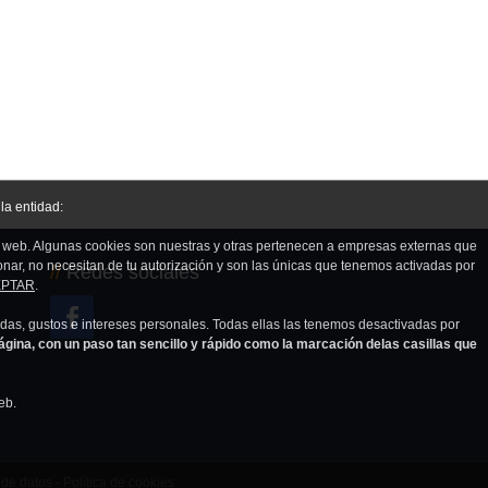
la entidad:
na web. Algunas cookies son nuestras y otras pertenecen a empresas externas que
nar, no necesitan de tu autorización y son las únicas que tenemos activadas por
//
Redes sociales
PTAR
.
edas, gustos e intereses personales. Todas ellas las tenemos desactivadas por
na, con un paso tan sencillo y rápido como la marcación delas casillas que
eb.
 de datos
-
Política de cookies