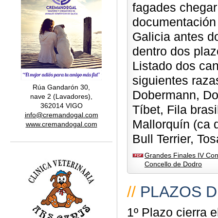
fagades chegar 
documentación 
Galicia antes d
dentro dos pla
Listado dos can
siguientes razas
Rúa Gandarón 30,
Dobermann, Dog
nave 2 (Lavadores),
362014 VIGO
Tíbet, Fila bra
info@cremandogal.com
Mallorquín (ca d
www.cremandogal.com
Bull Terrier, Tos
Grandes Finales IV Con
Concello de Dodro
//
PLAZOS D
1º Plazo cierra 