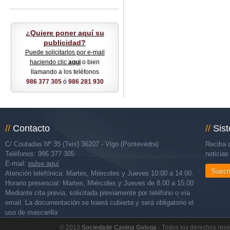
¿Quiere poner aquí su
publicidad?
Puede solicitarlos por e-mail
haciendo clic
aqui
o bien
llamando a los teléfonos
986 377 305
ó
986 281 930
//
Contacto
//
Sis
C/ Coutadas Nº 35 (Teis) 36207 - Vigo (Pontevedra)
Reciba d
Teléfonos: 986 377 305
noticia
E-mail:
pulse aquí
Suscr
Atención telefónica: Martes, Miércoles y Jueves 10:00 a 14:00.
Horario presencial: Martes, Miércoles y Jueves de 8:00 a 15:00
Mediante cita previa, solicitada previamente por teléfono o vía
email. La documentación se traerá cubierta y será obligatorio el
uso de mascarilla
© 2013
Sociedade Canina Galega
- Todos los derechos res