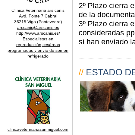
2º Plazo cierra 
Clínica Veterinaria ars canis
de la documenta
Avd. Ponte 7 Cabral
36215 Vigo (Pontevedra)
3º Plazo cierra 
arscanis@arscanis.es
consideradas ppp
http://www.arscanis.es/
Especialistas en
si han enviado l
reproducción,cesáreas
programadas y envío de semen
refrigerado
//
ESTADO DE
clinicaveterinariasanmiguel.com