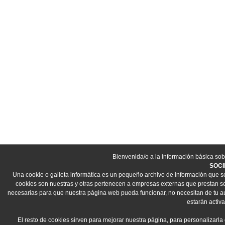
Bienvenida/o a la información básica sob
SOCI
Una cookie o galleta informática es un pequeño archivo de información que s
cookies son nuestras y otras pertenecen a empresas externas que prestan ser
necesarias para que nuestra página web pueda funcionar, no necesitan de tu aut
estarán activa
El resto de cookies sirven para mejorar nuestra página, para personalizarla