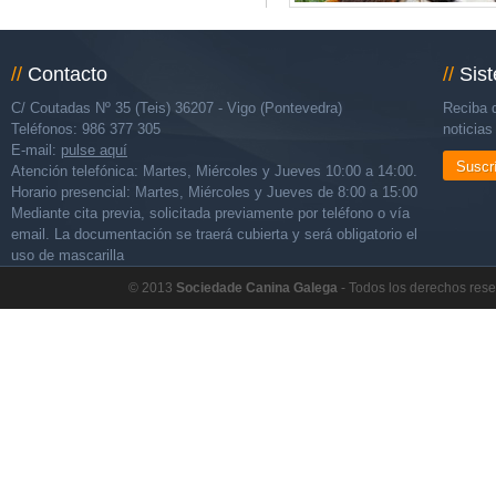
//
Contacto
//
Sis
C/ Coutadas Nº 35 (Teis) 36207 - Vigo (Pontevedra)
Reciba d
Teléfonos: 986 377 305
noticia
E-mail:
pulse aquí
Suscr
Atención telefónica: Martes, Miércoles y Jueves 10:00 a 14:00.
Horario presencial: Martes, Miércoles y Jueves de 8:00 a 15:00
Mediante cita previa, solicitada previamente por teléfono o vía
email. La documentación se traerá cubierta y será obligatorio el
uso de mascarilla
© 2013
Sociedade Canina Galega
- Todos los derechos res