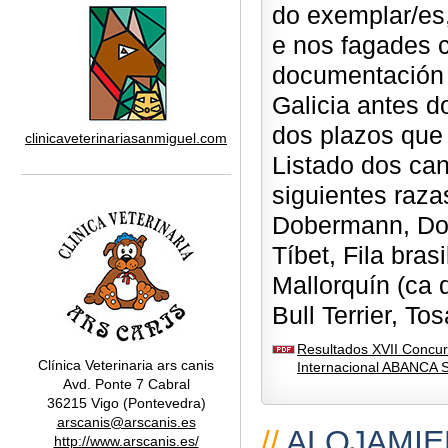
do exemplar/es
e nos fagades c
documentación 
Galicia antes d
dos plazos que
clinicaveterinariasanmiguel.com
Listado dos can
siguientes razas
Dobermann, Dog
Tíbet, Fila bra
Mallorquín (ca d
Bull Terrier, Tos
Resultados XVII Concur
Clínica Veterinaria ars canis
Internacional ABANCA 
Avd. Ponte 7 Cabral
36215 Vigo (Pontevedra)
arscanis@arscanis.es
//
ALOJAMIE
http://www.arscanis.es/