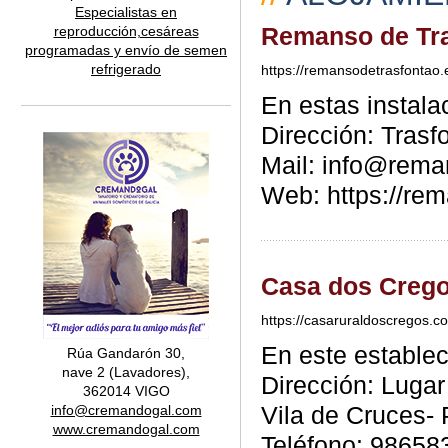
Especialistas en
Remanso de Tr
reproducción,cesáreas
programadas y envío de semen
refrigerado
https://remansodetrasfontao.
En estas instal
Dirección: Trasf
Mail: info@rema
Web: https://re
Casa dos Creg
https://casaruraldoscregos.c
En este estable
Rúa Gandarón 30,
nave 2 (Lavadores),
Dirección: Luga
362014 VIGO
Vila de Cruces-
info@cremandogal.com
www.cremandogal.com
Teléfono: 98658