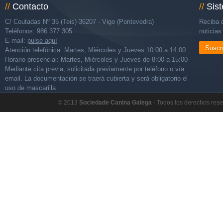
//
Contacto
//
Sis
C/ Coutadas Nº 35 (Teis) 36207 - Vigo (Pontevedra)
Reciba d
Teléfonos: 986 377 305
noticia
E-mail:
pulse aquí
Suscr
Atención telefónica: Martes, Miércoles y Jueves 10:00 a 14:00.
Horario presencial: Martes, Miércoles y Jueves de 8:00 a 15:00
Mediante cita previa, solicitada previamente por teléfono o vía
email. La documentación se traerá cubierta y será obligatorio el
uso de mascarilla
© 2013
Sociedade Canina Galega
- Todos los derechos res