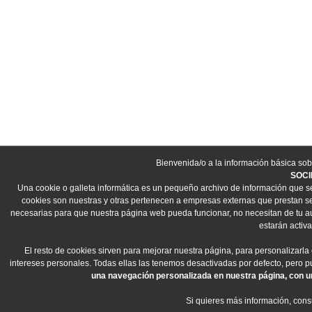
Bienvenida/o a la información básica sob
SOCI
Una cookie o galleta informática es un pequeño archivo de información que s
cookies son nuestras y otras pertenecen a empresas externas que prestan ser
necesarias para que nuestra página web pueda funcionar, no necesitan de tu aut
estarán activa
El resto de cookies sirven para mejorar nuestra página, para personalizarla
intereses personales. Todas ellas las tenemos desactivadas por defecto, pero 
una navegación personalizada en nuestra página, con un
Si quieres más información, cons