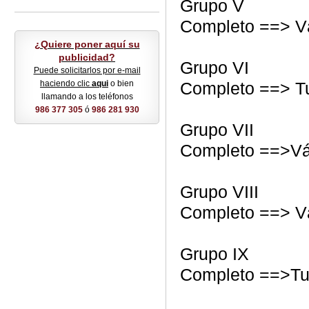
Grupo V
Completo ==> V
¿Quiere poner aquí su
publicidad?
Grupo VI
Puede solicitarlos por e-mail
haciendo clic
aqui
o bien
Completo ==> T
llamando a los teléfonos
986 377 305
ó
986 281 930
Grupo VII
Completo ==>Vá
Grupo VIII
Completo ==> V
Grupo IX
Completo ==>Tu