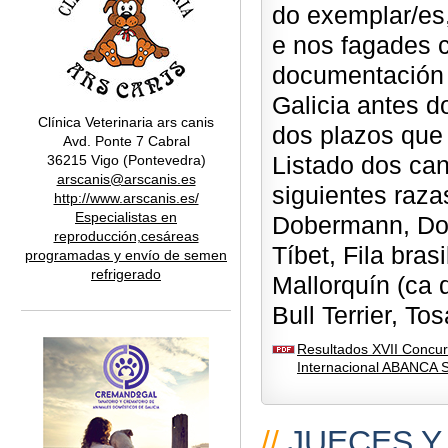
do exemplar/es
e nos fagades c
documentación 
Galicia antes d
Clínica Veterinaria ars canis
dos plazos que
Avd. Ponte 7 Cabral
Listado dos can
36215 Vigo (Pontevedra)
arscanis@arscanis.es
siguientes razas
http://www.arscanis.es/
Especialistas en
Dobermann, Dog
reproducción,cesáreas
Tíbet, Fila bra
programadas y envío de semen
refrigerado
Mallorquín (ca d
Bull Terrier, Tos
Resultados XVII Concur
Internacional ABANCA 
//
JUECES Y